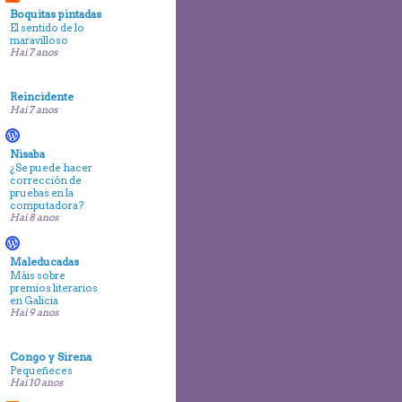
Boquitas pintadas
El sentido de lo
maravilloso
Hai 7 anos
Reincidente
Hai 7 anos
Nisaba
¿Se puede hacer
corrección de
pruebas en la
computadora?
Hai 8 anos
Maleducadas
Máis sobre
premios literarios
en Galicia
Hai 9 anos
Congo y Sirena
Pequeñeces
Hai 10 anos