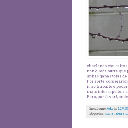
charlando con calma 
non queda outra que 
unhas ganas tolas de 
Por sorte, comezaron
ir ao traballo e pode
máis interrupcións c
Pero, por favor!, ond
Encallouno
Peke
ás
1:29:0
Etiquetas:
clima
,
ribeira
,
v