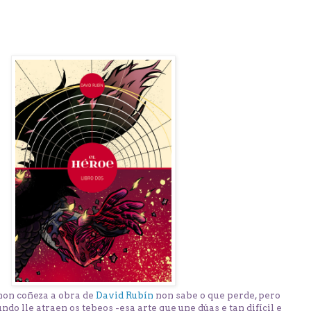
 non coñeza a obra de
David Rubín
non sabe o que perde, pero
do lle atraen os tebeos -esa arte que une dúas e tan difícil e