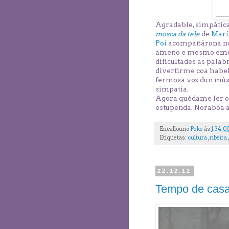
Agradable, simpática 
mosca da tele
de
Marí
Poi
acompañárona n
ameno e mesmo emotiv
dificultades as pala
divertirme coa habel
fermosa voz dun músi
simpatía.
Agora quédame ler o 
estupenda. Noraboa a
Encallouno
Peke
ás
1:34:0
Etiquetas:
cultura
,
ribeira
22.12.12
Tempo de cas