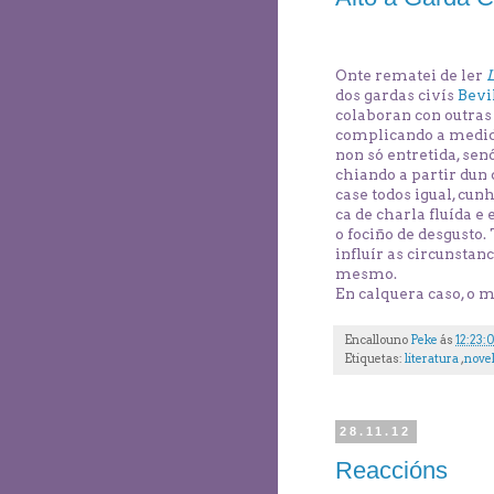
Onte rematei de ler
L
dos gardas civís
Bevi
colaboran con outras 
complicando a medida
non só entretida, se
chiando a partir dun
case todos igual, cun
ca de charla fluída 
o fociño de desgusto
influír as circunstanc
mesmo.
En calquera caso, o m
Encallouno
Peke
ás
12:23:
Etiquetas:
literatura
,
nove
28.11.12
Reaccións