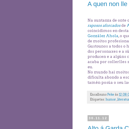
A quen non lle 
Na xuntanza de onte
raposos aforcados
de
A
coincidimos en desta
González Ahola
, o q
de moitos profesionai
Gustounos a todos o 
dos personaxes e a sú
producen e a algúns c
acaba por collerlles 
eu.
No mundo hai moitos 
dificulta abondo a es
tamén posúa o seu lad
Encallouno
Peke
ás
12:08:
Etiquetas:
humor
,
literat
30.11.12
Alto á Garda Ci