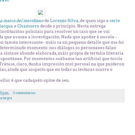
a marca del meridiano
de
Lorenzo Silva
, de quen sigo a
serie
lacqua
e
Chamorro
desde o principio. Nesta entrega
institucións policiais para resolver un caso que se vai
 que avanza a investigación. Nada que apoñer á novela -
nón tamén interesante- máis ca un pequeno detalle que me foi
 determinado momento: nos diálogos os personaxes falan
ha sintaxe abondo elaborada, máis propia de tertulia literaria
e espontánea. Por momentos soábame tan artificial que torcía
. Trátase, claro, dunha impresión moi persoal na que puideron
ias, aínda que sospeito que en todas as lecturas ocorre o
ellor é que cadaquén opine de seu.
00 p.m.
3 comentarios :
la negra