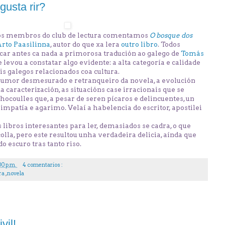
gusta rir?
 os membros do club de lectura comentamos
O bosque dos
rto Paasilinna
, autor do que xa lera
outro libro
. Todos
car antes ca nada a primorosa tradución ao galego de
Tomás
ue levou a constatar algo evidente: a alta categoría e calidade
s galegos relacionados coa cultura.
humor desmesurado e retranqueiro da novela, a evolución
a caracterización, as situacións case irracionais que se
hocoulles que, a pesar de seren pícaros e delincuentes, un
simpatía e agarimo. Velaí a habelencia do escritor, apostilei
libros interesantes para ler, demasiados se cadra, o que
colla, pero este resultou unha verdadeira delicia, aínda que
o escuro tras tanto riso.
00 p.m.
4 comentarios :
ura
,
novela
vil!