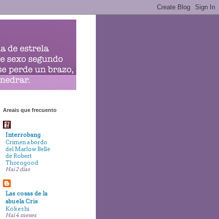
Areais que frecuento
Interrobang
Crimen a bordo
del Marlow Belle
de Robert
Thorogood
Hai 2 días
Las cosas de la
abuela Cris
Kokeshi
Hai 4 meses