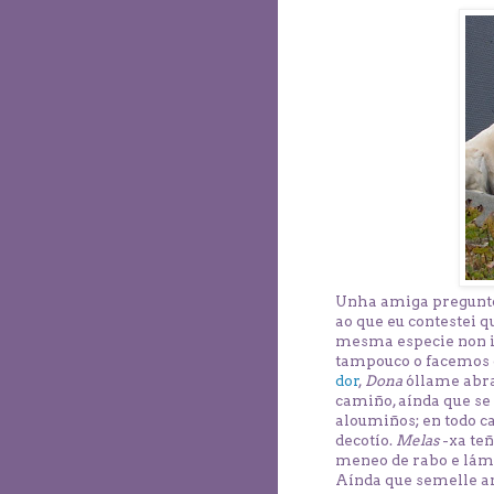
Unha amiga pregunt
ao que eu contestei q
mesma especie non im
tampouco o facemos o
dor
,
Dona
óllame abra
camiño, aínda que se
aloumiños; en todo 
decotío.
Melas
-xa teñ
meneo de rabo e lámb
Aínda que semelle a