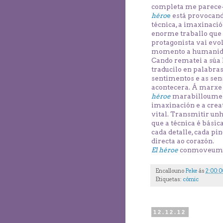
completa me parece-
héro
e
está provocando
técnica, a imaxinació
enorme traballo que 
protagonista vai evo
momento a humanid
Cando rematei a súa 
traducilo en palabra
sentimentos e as sen
acontecera. Á marxe 
héroe
marabilloume po
imaxinación e a creat
vital. Transmitir u
que a técnica é básic
cada detalle, cada pi
directa ao corazón.
El
héroe
conmoveume 
Encallouno
Peke
ás
2:00:0
Etiquetas:
cómic
12.12.12