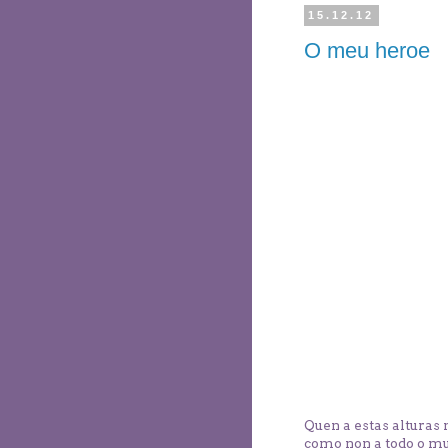
15.12.12
O meu heroe
Quen a estas alturas
como non a todo o mun