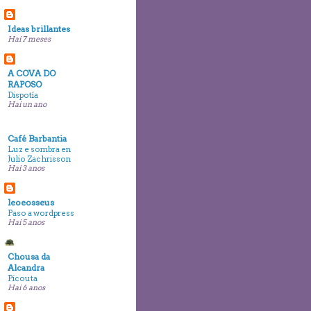
Ideas brillantes
Hai 7 meses
A COVA DO
RAPOSO
Dispotía
Hai un ano
Café Barbantia
Luz e sombra en
Julio Zachrisson
Hai 3 anos
leoeosseus
Paso a wordpress
Hai 5 anos
Chousa da
Alcandra
Picouta
Hai 6 anos