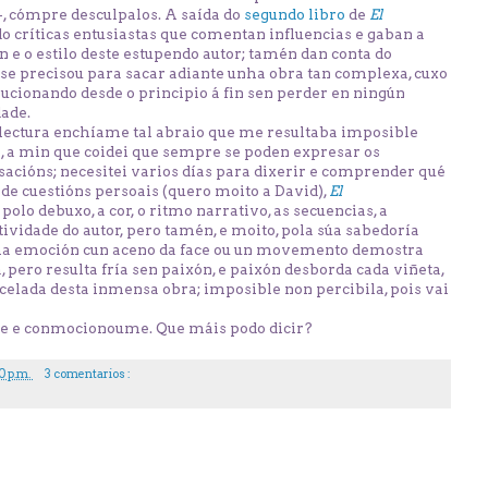
, cómpre desculpalos. A saída do
segundo libro
de
El
 críticas entusiastas que comentan influencias e gaban a
n e o estilo deste estupendo autor; tamén dan conta do
se precisou para sacar adiante unha obra tan complexa, cuxo
lucionando desde o principio á fin sen perder en ningún
ade.
lectura enchíame tal abraio que me resultaba imposible
s, a min que coidei que sempre se poden expresar os
sacións; necesitei varios días para dixerir e comprender qué
de cuestións persoais (quero moito a David),
El
lo debuxo, a cor, o ritmo narrativo, as secuencias, a
ividade do autor, pero tamén, e moito, pola súa sabedoría
nha emoción cun aceno da face ou un movemento demostra
a, pero resulta fría sen paixón, e paixón desborda cada viñeta,
ncelada desta inmensa obra; imposible non percibila, pois vai
e conmocionoume. Que máis podo dicir?
0 p.m.
3 comentarios :