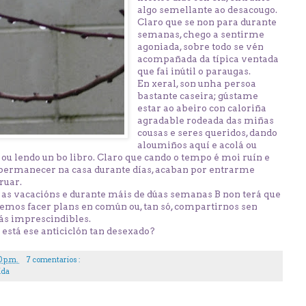
algo semellante ao desacougo.
Claro que se non para durante
semanas, chego a sentirme
agoniada, sobre todo se vén
acompañada da típica ventada
que fai inútil o paraugas.
En xeral, son unha persoa
bastante caseira; gústame
estar ao abeiro con caloriña
agradable rodeada das miñas
cousas e seres queridos, dando
aloumiños aquí e acolá ou
ou lendo un bo libro. Claro que cando o tempo é moi ruín e
permanecer na casa durante días, acaban por entrarme
ruar.
 as vacacións e durante máis de dúas semanas B non terá que
remos facer plans en común ou, tan só, compartirnos sen
ás imprescindibles.
e está ese anticiclón tan desexado?
0 p.m.
7 comentarios :
ida