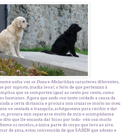
oume unha vez se
Dona
e
Melas
tiñan caracteres diferentes,
ue por suposto, madía leva!; o feito de que pertenzan á
plica que se comporten igual ao cento por cento, como
s humanos. Agora que ando con tanto coidado a causa da
iada a certa distancia e procura non cruzarse moito no meu
 me ve sentada e tranquila, achégaseme para recibir e dar
caso, procura non separarse moito de min e acompáñame
o dito que lle encanta dar bicos por todo- vén con moito
eme os nocelos, a única parte do corpo que levo ao aire.
mor de ama, estou convencida de que SABEN que adoezo e