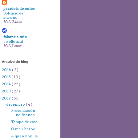
paradela de coles
Solsticio de
invierno
Hai 10 anos
fálame a min
co ollo azul
Hai 13 anos
Arquivo do blog
2016
( 2 )
2015
( 10 )
2014
( 22 )
2013
( 27 )
2012
( 50 )
decembro
( 4 )
Presentación
no Ateneo
Tempo de casa
O meu heroe
A quen non lle