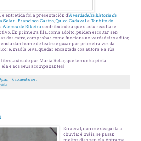
e entretida foi a presentación d'
A verdadeira historia da
a Solar
.
Francisco Castro
,
Quico Cadaval
e
Tonhito de
o
Ateneo de Ribeira
contribuíndo a que o acto resultase
o. En primeira fila, coma adoito, puiden escoitar sen
bras dos catro, comprobar como funciona un verdadeiro editor,
encia dun home de teatro e gozar por primeira vez da
co; e, madía leva, quedar encantada coa autora e a súa
libro, asinado por María Solar, que ten unha pinta
 ela e aos seus acompañantes!
0 p.m.
6 comentarios :
,
vida
a
En xeral, non me desgusta a
chuvia; é máis, se pasan
moitos días sen ela, éntrame